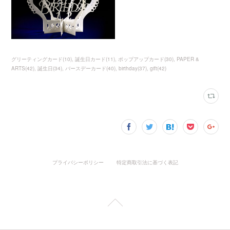
グリーティングカード
(
10
)
誕生日カード
(
11
)
ポップアップカード
(
30
)
PAPER &
ARTS
(
42
)
誕生日
(
34
)
バースデーカード
(
40
)
birthday
(
37
)
gift
(
42
)
プライバシーポリシー
特定商取引法に基づく表記