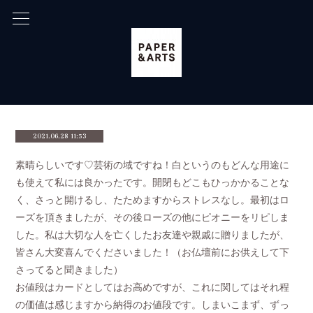
2021.06.28 11:53
素晴らしいです♡芸術の域ですね！白というのもどんな用途に
も使えて私には良かったです。開閉もどこもひっかかることな
く、さっと開けるし、たためますからストレスなし。最初はロ
ーズを頂きましたが、その後ローズの他にピオニーをリピしま
した。私は大切な人を亡くしたお友達や親戚に贈りましたが、
皆さん大変喜んでくださいました！（お仏壇前にお供えして下
さってると聞きました）
お値段はカードとしてはお高めですが、これに関してはそれ程
の価値は感じますから納得のお値段です。しまいこまず、ずっ