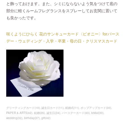
と飾っておけます。また、シミにならないよう気をつけて底の
部分に軽くルームフレグランスをスプレーしてお玄関に置いて
も良かったです。
咲くようにひらく 花のサンキューカード〈ピオニー〉forバース
デー・ウェディング・入学・卒業・母の日・クリスマスカード
グリーティングカード
(
10
)
誕生日カード
(
11
)
紙婚式
(
11
)
ポップアップカード
(
30
)
PAPER & ARTS
(
42
)
結婚
(
26
)
誕生日
(
34
)
バースデーカード
(
40
)
bridal
(
30
)
wedding
(
32
)
birthday
(
37
)
gift
(
42
)