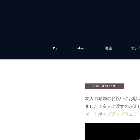
Top
About
著書
オン
2018.04.18 12:38
友人の結婚のお祝いにお願
ました！友人に渡すのが楽し
ダー】ポップアップウェデ