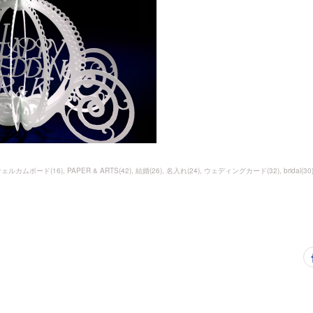
ウェルカムボード
(
16
)
PAPER & ARTS
(
42
)
結婚
(
26
)
名入れ
(
24
)
ウェディングカード
(
32
)
bridal
(
30