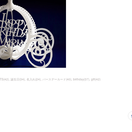
TS
(
42
)
誕生日
(
34
)
名入れ
(
24
)
バースデーカード
(
40
)
birthday
(
37
)
gift
(
42
)