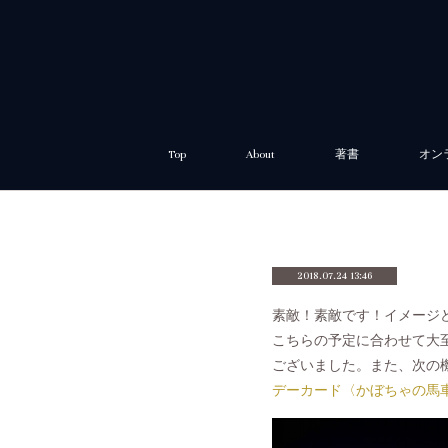
Top
About
著書
オン
2018.07.24 13:46
素敵！素敵です！イメージ
こちらの予定に合わせて大
ございました。また、次の
デーカード〈かぼちゃの馬